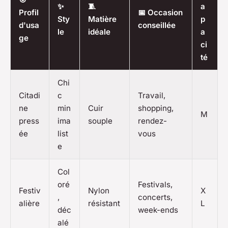
✨
🧵
a
Profil
📅 Occasion
Sty
Matière
p
d'usa
conseillée
le
idéale
a
ge
ci
té
Chi
Citadi
c
Travail,
ne
min
Cuir
shopping,
M
press
ima
souple
rendez-
ée
list
vous
e
Col
oré
Festivals,
Festiv
Nylon
X
,
concerts,
alière
résistant
L
déc
week-ends
alé