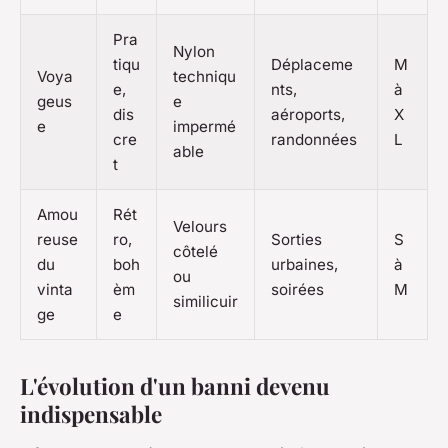
Pra
Nylon
tiqu
Déplaceme
M
Voya
techniqu
e,
nts,
à
geus
e
dis
aéroports,
X
e
impermé
cre
randonnées
L
able
t
Amou
Rét
Velours
reuse
ro,
Sorties
S
côtelé
du
boh
urbaines,
à
ou
vinta
èm
soirées
M
similicuir
ge
e
L'évolution d'un banni devenu
indispensable